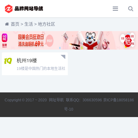
首页
>
生活
>
地方社区
杭州19楼
19楼是中国热门的本地生活社
区，致力于为各地用户提供便
捷的生活交流空间和体贴的本
地生活服务，在这里，你可以
轻松搞定相亲、结婚、装修、
育儿这几桩人生大事，还可以
Copyright © 2017 ~ 2020
网址导航
联系QQ：306630596
京ICP备18058186
获得租房、求...
号-10