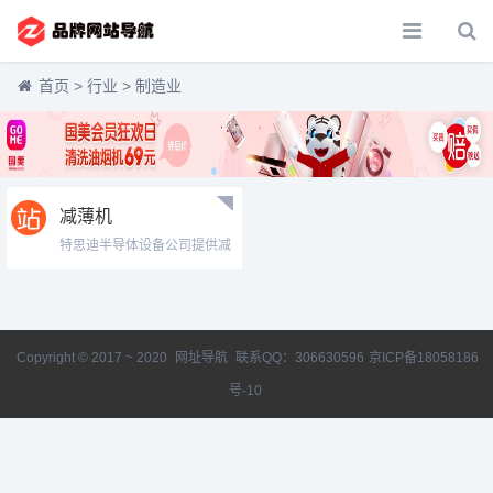
首页
>
行业
>
制造业
减薄机
特思迪半导体设备公司提供减
薄机,CMP化学机械抛光机,晶
圆减薄机,双面研磨机,全自动减
薄机,抛光机设备,贴片机,金刚
石抛光机,硅片减薄机,双面研磨
机,晶圆清洗机,外延抛光机半导
Copyright © 2017 ~ 2020
网址导航
联系QQ：306630596
京ICP备18058186
体领域高质量表面加工设备的
研发,生产和销售厂家.知名半导
号-10
体设备品牌制造商....