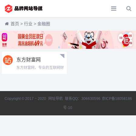
首页
>
行业
>
金融圈
东方财富网
东方财富网，专业的互联网财
经媒体，提供7*24小时财经资
讯及全球金融市场报价，汇聚
全方位的综合财经新闻和金融
市场资讯，覆盖股票、财经、
证券、金融、美股、港股、行
Copyright © 2017 ~ 2020
网址导航
联系QQ：306630596
京ICP备18058186
情、基金、债券、期货、外
汇、保险、信托、黄金、理
号-10
财、商业、银行、博客、股
吧、财迷、论坛等财经综合信
息...