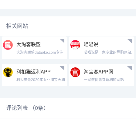
相关网站
大淘客联盟
喵喵说
大淘客联盟dataoke.com专注
喵喵说是一家专业的导购网站,
优质商品内容打造，为广大淘
为大家提供物美价廉的优质商
宝客提供精选商品，节省时间
品。领取优惠券,购物更便宜,是
及人力成本！联盟本着专注单
您首选省钱综合商城,喵喵说带
利扣猫返利APP
淘宝客APP网
品、极致转化的使命，提供业
您开启时尚购物之旅!...
务包括领券优惠精选、鹊桥精
利扣猫是2020年专业淘宝天猫
一家做优惠券返利的网站...
选，以及淘宝客...
优惠卷发放平台,淘宝天猫返利
优惠券APP下载,汇聚全网优质
折扣商品，每日精选千款有内
部优惠券的商品,9.9元起全场
评论列表 （
包邮1折特卖，每个整点限时
0
条）
秒杀！领优...